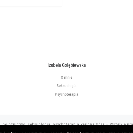
Izabela Gołębiewska
O mnie
Seksuologia
Psychoterapia
a, położnictwo, seksuologia, psychoterapia Zielona Góra
–
Wszelkie pr
Strony internetowe
GRUPA