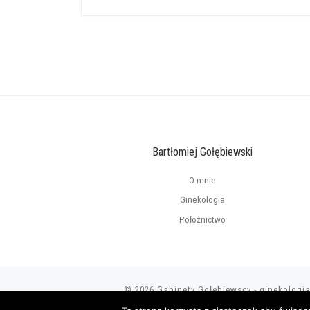
Bartłomiej Gołębiewski
O mnie
Ginekologia
Położnictwo
© 2026
Gabinety Gołebiewscy - ginekologi