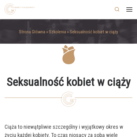
Skip to content
Search
Men
Strona Główna
»
Szkolenia
»
Seksualność kobiet w ciąży
Seksualność kobiet w ciąży
Ciąża to niewątpliwie szczególny i wyjątkowy okres w
życiu każdej kobiety. To czas niosący za sobą wiele