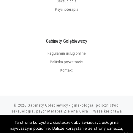
Seksuologia
Psychoterapia
Gabinety Gołębiewscy
Regulamin usług online
Polityka prywatności
Kontakt
© 2026
Gabinety Gołebiewscy - ginekologia, położnictwo,
seksuologia, psychoterapia Zielona Góra
–
Wszelkie prawa
zastrzezone
Ta strona korzysta z ciasteczek aby świadczyć usługi na
Strony internetowe
GRUPA
najwyższym poziomie. Dalsze korzystanie ze strony oznacza,